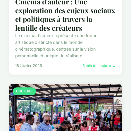
Cinéma d'auteur : Une
exploration des enjeux sociaux
et politiques à travers la
lentille des créateurs
Le cinéma d'auteur représente une forme
artistique distincte dans le monde
cinématographique, centrée sur la vision
personnelle et unique du réalisate...
18 février 2025
5 min de lecture →
CULTURE