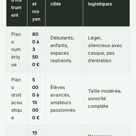
et
cible
logistiques
trum
mo
ent
yen
Pian
80
Débutants,
Léger,
o
0 à
enfants,
silencieux avec
num
3
espaces
casque, pas
ériq
50
restreints
d’entretien
ue
0 €
Pian
5
o
00
Élèves
Taille modérée,
droit
0 à
avancés,
sonorité
acou
15
amateurs
complète
stiqu
00
passionnés
e
0 €
15