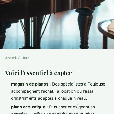
Accueil
›
Culture
CULTURE
Voici l'essentiel à capter
Les magasins et services
incontournables de pianos à
magasin de pianos
: Des spécialistes à Toulouse
Toulouse
accompagnent l’achat, la location ou l’essai
d’instruments adaptés à chaque niveau.
Dinaïs
•
17/04/2026 10:51
•
8 min de lecture
piano acoustique
: Plus cher et exigeant en