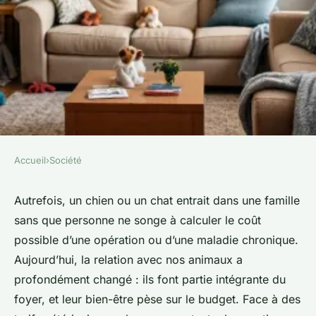
Accueil
›
Société
SOCIÉTÉ
Économisez réellement avec
Autrefois, un chien ou un chat entrait dans une famille
sans que personne ne songe à calculer le coût
l'assurance pour animaux de
possible d’une opération ou d’une maladie chronique.
compagnie
Aujourd’hui, la relation avec nos animaux a
profondément changé : ils font partie intégrante du
Orion
•
08/06/2026 07:43
•
13 min de lecture
foyer, et leur bien-être pèse sur le budget. Face à des