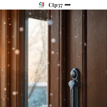
Ctp37