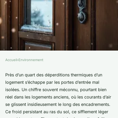
Accueil
›
Environnement
ENVIRONNEMENT
Top 5 des kits d'isolation pour
Près d’un quart des déperditions thermiques d’un
logement s’échappe par les portes d’entrée mal
portes d'entrée contre le froid
isolées. Un chiffre souvent méconnu, pourtant bien
réel dans les logements anciens, où les courants d’air
Joséphine
•
06/05/2026 20:48
•
9 min de lecture
se glissent insidieusement le long des encadrements.
Ce froid persistant au ras du sol, ce sifflement léger