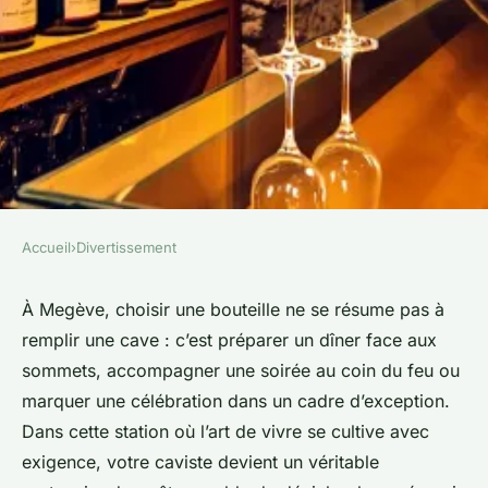
Accueil
›
Divertissement
DIVERTISSEMENT
Les meilleures découvertes
À Megève, choisir une bouteille ne se résume pas à
remplir une cave : c’est préparer un dîner face aux
chez votre caviste à megève
sommets, accompagner une soirée au coin du feu ou
marquer une célébration dans un cadre d’exception.
Claude
•
12/03/2026 19:12
•
10 min de lecture
Dans cette station où l’art de vivre se cultive avec
exigence, votre caviste devient un véritable