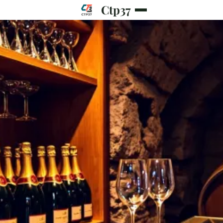
Ctp37