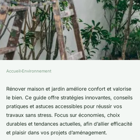
Accueil
›
Environnement
ENVIRONNEMENT
Les meilleures astuces pour
Rénover maison et jardin améliore confort et valorise
le bien. Ce guide offre stratégies innovantes, conseils
rénover votre maison et jardin
pratiques et astuces accessibles pour réussir vos
travaux sans stress. Focus sur économies, choix
Pablo
•
12 juin 2025
•
4 min de lecture
durables et tendances actuelles, afin d’allier efficacité
et plaisir dans vos projets d’aménagement.