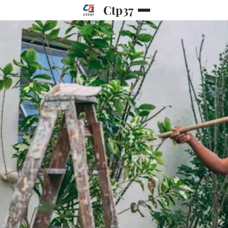
Ctp37